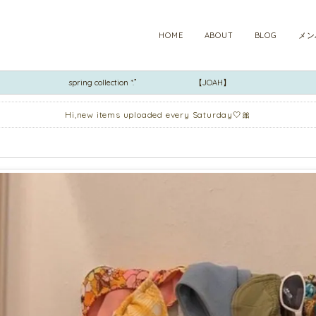
HOME
ABOUT
BLOG
メン
spring collection *.ﾟ
【JOAH】
Hi,new items uploaded every Saturday🤍🎀