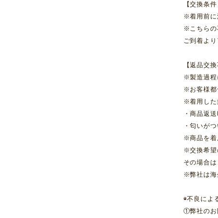
【交換条件
※着用前に
※こちらの
ご到着より
【返品交換
※製造過程
※お客様都
※着用した
・商品返送
・匂いがつ
※商品を着
※交換希望
その場合は
※弊社は海
◉不良によ
①弊社のお