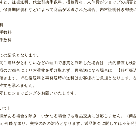
すと、往復送料、代金引換手数料、梱包資材、人件費がショップの損害
、保管期限切れなどによって商品が返送された場合、内容証明付き郵便
料
手数料
手数料
での請求となります。
間ご連絡がとれないなどの理由で悪質と判断した場合は、法的措置も検
様のご都合によりお荷物を受け取れず、再発送になる場合は、【銀行振
頂きます。※往復送料と再発送時の送料はお客様のご負担となります。
注文を承れません。
守したショッピングをお願いいたします。
いて》
損がある場合を除き、いかなる場合でも返品交換には応じません。（商
保が可能な限り、交換のみの対応となります。返品返金に関しては不良発