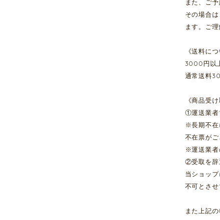
また、ご予
その場合は
ます。ご理
《送料につ
3000円
通常送料3
《商品受け
①運送業者
※長期不在
不在票がご
※運送業者
②受取を辞
当ショップ
不可とさせ
また上記の