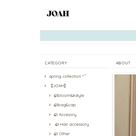
CATEGORY
ABOUT
spring collection *.ﾟ
【JOAH】
໒꒱bloom&kstyle
໒꒱bag&cap
໒꒱ Accesory
໒꒱ Hair accessory
໒꒱ Other