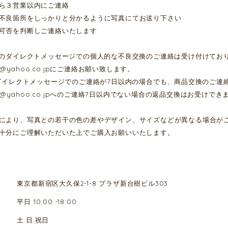
ら３営業以内にご連絡
不良箇所をしっかりと分かるように写真にてお送り下さい
可否を判断しご連絡いたします
でのダイレクトメッセージでの個人的な不良交換のご連絡は受け付けてお
o@yahoo.co.jp
にご連絡お願い致します。
のダイレクトメッセージでのご連絡が7日以内の場合でも、商品交換のご連
o@yahoo.co.jp
へのご連絡7日以内でない場合の返品交換はお受けでき
により、写真との若干の色の差やデザイン、サイズなどが異なる場合が
十分にご理解いただいた上でご購入お願いいたします。
東京都新宿区大久保2-1-8 プラザ新台樹ビル303
平日 10:00 -18:00
土.日.祝日