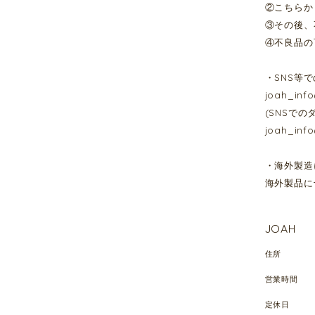
②こちらか
③その後、
④不良品の
・SNS等
joah_inf
(SNSで
joah_inf
・海外製造
海外製品に
JOAH
住所
営業時間
定休日