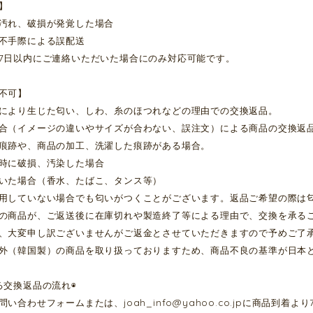
】
汚れ、破損が発覚した場合
不手際による誤配送
7日以内にご連絡いただいた場合にのみ対応可能です。
不可】
により生じた匂い、しわ、糸のほつれなどの理由での交換返品。
合（イメージの違いやサイズが合わない、誤注文）による商品の交換返
痕跡や、商品の加工、洗濯した痕跡がある場合。
時に破損、汚染した場合
いた場合（香水、たばこ、タンス等）
用していない場合でも匂いがつくことがございます。返品ご希望の際は
の商品が、ご返送後に在庫切れや製造終了等による理由で、交換を承る
、大変申し訳ございませんがご返金とさせていただきますので予めご了
外（韓国製）の商品を取り扱っておりますため、商品不良の基準が日本
る交換返品の流れ◉
問い合わせフォームまたは、
joah_info@yahoo.co.jp
に商品到着より