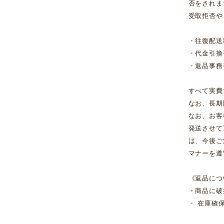
否をされま
受取拒否や
・往復配送
・代金引換
・返品事務
すべて実費
なお、長期
なお、お客
発送させて
は、今後ご
マナーを遵
《返品につ
・商品に破
・ 在庫確