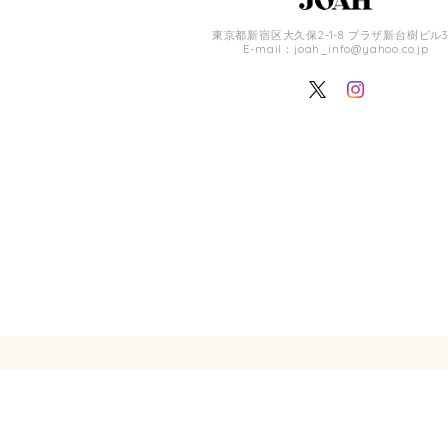
東京都新宿区大久保2-1-8 プラザ新台樹ビル3
E-mail：
joah_info@yahoo.co.jp