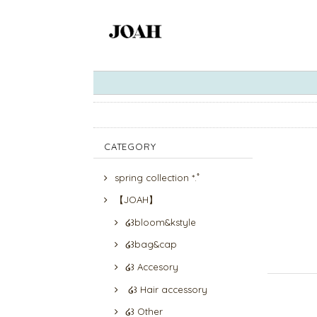
CATEGORY
spring collection *.ﾟ
【JOAH】
໒꒱bloom&kstyle
໒꒱bag&cap
໒꒱ Accesory
໒꒱ Hair accessory
໒꒱ Other