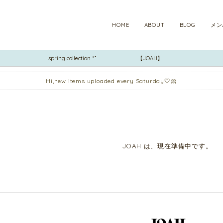
HOME
ABOUT
BLOG
メン
spring collection *.ﾟ
【JOAH】
Hi,new items uploaded every Saturday🤍🎀
JOAH は、現在準備中です。